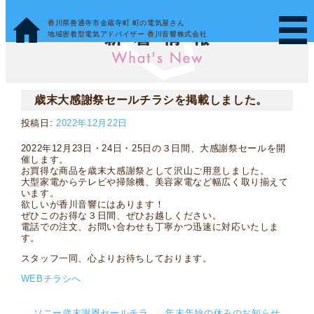
香川県善通寺市金蔵寺町 町の電気屋さん
地域密着型電気アドバイザー 香川音響株式会社
歳末大感謝祭セールチラシを掲載しました。
投稿日:
2022年12月22日
2022年12月23日・24日・25日の３日間、大感謝祭セールを開
催します。
お買得な商品を歳末大感謝祭として沢山ご用意しました。
大型家電からテレビや掃除機、美容家電など幅広く取り揃えて
います。
欲しいが香川音響にはあります！
ぜひこのお得な３日間、ぜひお越しください。
電話での注文、お問い合わせも丁寧かつ迅速に対応いたしま
す。
スタッフ一同、心よりお待ちしております。
WEBチラシへ
←
ソニー歳末謝恩セールチラ
年末年始の休みのお知らせ
→