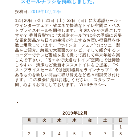
スセールチラシを掲載しました。
投稿日:
2019年12月19日
12月20日（金）21日（土）22日（日）に大感謝セール・
ウインターフェア・省エネで快適なトイレ空間に・ベス
トプライスセールを開催します。 年末いかがお過ごしで
すか？ 香川音響では “大感謝セール”では今の季節に必要
な電化製品から日々の生活が向上するお買い得賞品を多
数ご用意しています。 “ウインターフェア”ではソニー製
品をご紹介。綺麗で大画面のテレビ、そして紹介するレ
コーダーでテレビ番組を見て撮って残して年末年始を楽
しんで下さい。 “省エネで快適なトイレ”空間にでは掃除
しやすい、清潔など最新オススメトイレをご提案。 “ベ
ストプライスセール”では照明器具をラインナップ！ 今
あるものを新しい商品に取り替えなど色々相談受け付け
ます。 この機会に是非お越しください。 スタッフ一
同、心よりお待ちしております。 WEBチラシへ
2019年12月
月
火
水
木
金
土
日
1
2
3
4
5
6
7
8